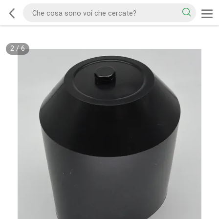
2
/
6