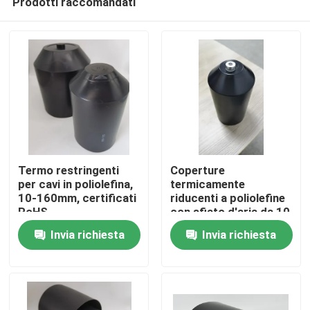
Prodotti raccomandati
Termo restringenti
Coperture
per cavi in poliolefina,
termicamente
10-160mm, certificati
riducenti a poliolefine
RoHS
con sfiato d'aria da 10
Casa
a 160 mm
Invia richiesta
Invia richiesta
Prodotti
Video