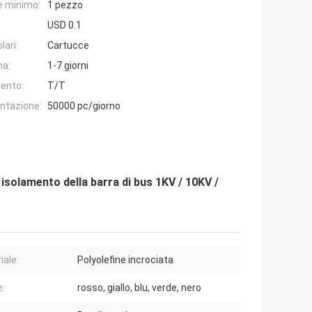
e minimo:
1 pezzo
USD 0.1
lari:
Cartucce
na:
1-7 giorni
ento:
T/T
entazione:
50000 pc/giorno
 isolamento della barra di bus 1KV / 10KV /
iale:
Polyolefine incrociata
e:
rosso, giallo, blu, verde, nero