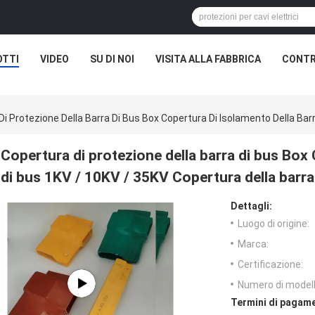
TTI
VIDEO
SU DI NOI
VISITA ALLA FABBRICA
CONTR
Di Protezione Della Barra Di Bus Box Copertura Di Isolamento Della Bar
Copertura di protezione della barra di bus Box 
di bus 1KV / 10KV / 35KV Copertura della barra
Dettagli:
Luogo di origine:
Marca:
Certificazione:
Numero di modell
Termini di pagame