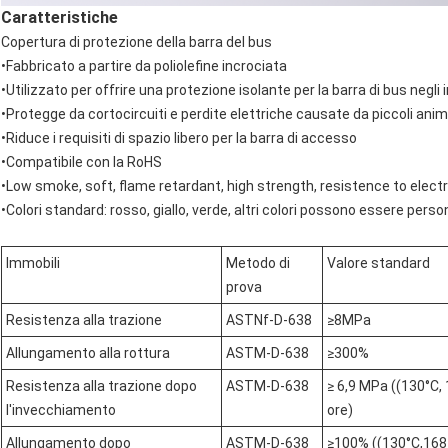
Caratteristiche
Copertura di protezione della barra del bus
•Fabbricato a partire da poliolefine incrociata
•Utilizzato per offrire una protezione isolante per la barra di bus negl
•Protegge da cortocircuiti e perdite elettriche causate da piccoli anim
•Riduce i requisiti di spazio libero per la barra di accesso
•Compatibile con la RoHS
•Low smoke, soft, flame retardant, high strength, resistence to elect
•Colori standard: rosso, giallo, verde, altri colori possono essere perso
Immobili
Metodo di
Valore standard
prova
Resistenza alla trazione
ASTNf-D-638
≥
8MPa
Allungamento alla rottura
ASTM-D-638
≥
300%
Resistenza alla trazione dopo
ASTM-D-638
≥ 6,9 MPa ((130°C,
l'invecchiamento
ore)
Allungamento dopo
ASTM-D-638
≥100% ((130°C,168