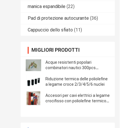
manica espandibile
(22)
Pad di protezione autocurante
(36)
Cappuccio dello sfiato
(11)
MIGLIORI PRODOTTI
Acque resistenti popolari
combinatori nautici 300pcs
saldatore manica filo splices
saldatore sigillo calore restringere
Riduzione termica delle poliolefine
Butt connettore
a legame croce 2/3/4/5/6 nuclei
Accesori per cavi elettrici a legame
crocifisso con poliolefine termico
riduttore resistente al fuoco