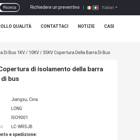
Richiedere un preventivo
|
Italian
Ricerca
OLLO QUALITÀ
CONTATTACI
NOTIZIE
CASI
ra Di Bus 1KV / 10KV / 35KV Copertura Della Barra Di Bus
Copertura di isolamento della barra
 di bus
Jiangsu, Cina
LONG
ISO9001
o:
LC-WRSJB
nto e spedizione: