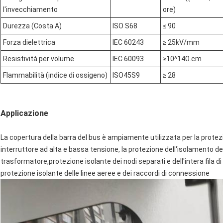
l'invecchiamento
ore)
Durezza (Costa A)
ISO S68
≤ 90
Forza dielettrica
IEC 60243
≥ 25kV/mm
Resistività per volume
IEC 60093
≥
10^14Ω.cm
Flammabilità (indice di ossigeno)
ISO45S9
≥ 28
Applicazione
La copertura della barra del bus è ampiamente utilizzata per la protezi
interruttore ad alta e bassa tensione, la protezione dell'isolamento del
trasformatore,protezione isolante dei nodi separati e dell'intera fila di
protezione isolante delle linee aeree e dei raccordi di connessione