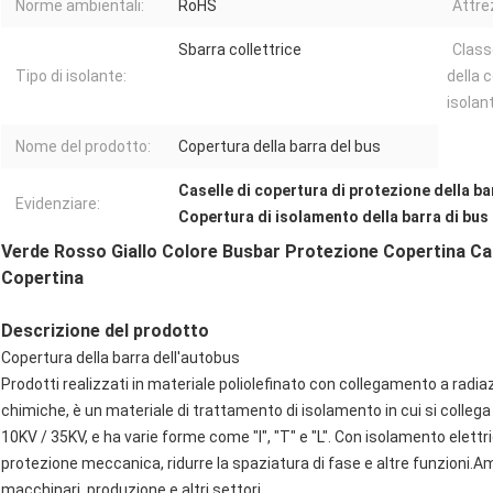
Norme ambientali:
RoHS
Attre
Sbarra collettrice
Class
Tipo di isolante:
della 
isolan
Nome del prodotto:
Copertura della barra del bus
Caselle di copertura di protezione della ba
Evidenziare:
Copertura di isolamento della barra di bus
Verde Rosso Giallo Colore Busbar Protezione Copertina C
Copertina
Descrizione del prodotto
Copertura della barra dell'autobus
Prodotti realizzati in materiale poliolefinato con collegamento a radiaz
chimiche, è un materiale di trattamento di isolamento in cui si collega
10KV / 35KV, e ha varie forme come "I", "T" e "L". Con isolamento elettr
protezione meccanica, ridurre la spaziatura di fase e altre funzioni.A
macchinari, produzione e altri settori