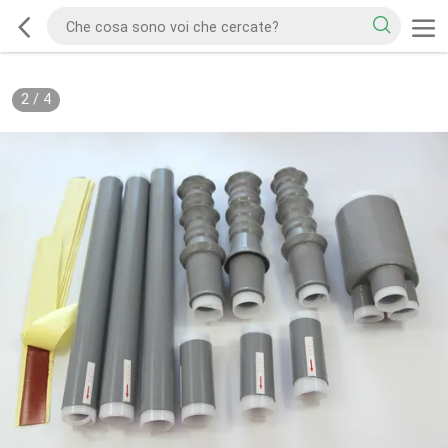
2
/
4