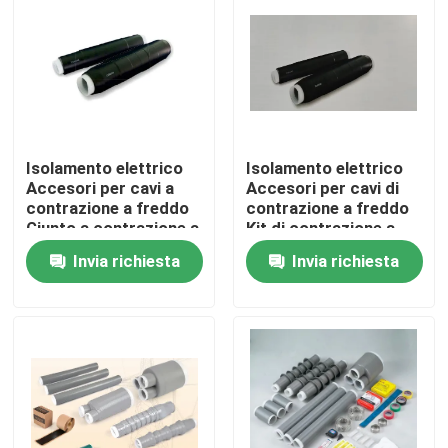
Su di noi
Visita alla fabbrica
Isolamento elettrico
Isolamento elettrico
Controllo Qualità
Accesori per cavi a
Accesori per cavi di
contrazione a freddo
contrazione a freddo
Giunto a contrazione a
Kit di contrazione a
Contattaci
freddo fino a 42 kV
freddo fino a 42 kV Kit
Invia richiesta
Invia richiesta
connettore a
di contrazione a
contrazione a freddo
freddo
Protezioni per cavi
Notizie
elettrici
Casi
Accessori per cavi elettrici