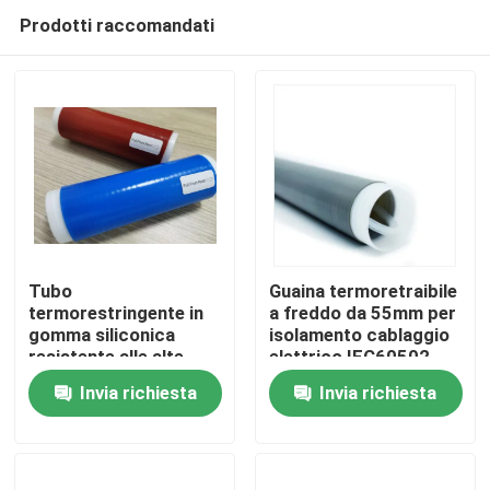
Prodotti raccomandati
Tubo
Guaina termoretraibile
termorestringente in
a freddo da 55mm per
gomma siliconica
isolamento cablaggio
Casa
resistente alle alte
elettrico IEC60502
temperature 35kV
Invia richiesta
Invia richiesta
Prodotti
Video