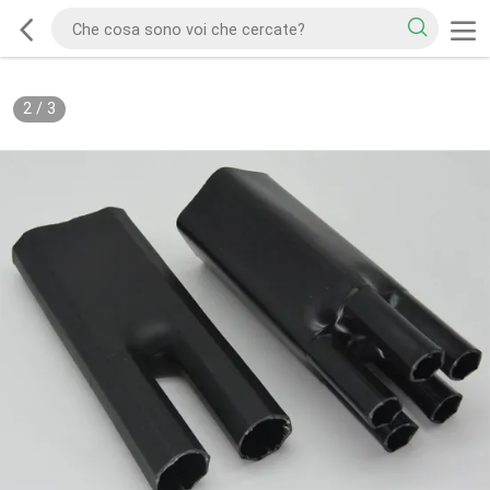
2
/
3