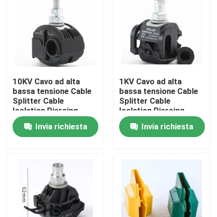
Su di noi
Visita alla fabbrica
10KV Cavo ad alta
1KV Cavo ad alta
Controllo Qualità
bassa tensione Cable
bassa tensione Cable
Splitter Cable
Splitter Cable
Isolation Piercing
Isolation Piercing
Contattaci
Connectors JJC7-240
Connectors JJC-2-95
Invia richiesta
Invia richiesta
No Peeling Piercing
No Peeling Piercing
Clamp
Clamp
Notizie
Casi
Accessori per cavi elettrici