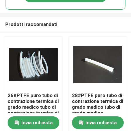
Prodotti raccomandati
Casa
26#PTFE puro tubo di
28#PTFE puro tubo di
contrazione termica di
contrazione termica di
grado medico tubo di
grado medico tubo di
Prodotti
contrazione termica di
grado medico
grado medico
Invia richiesta
Invia richiesta
Video