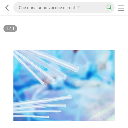
1
/
1