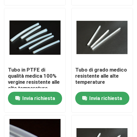
Su di noi
Visita alla fabbrica
Controllo Qualità
Tubo in PTFE di
Tubo di grado medico
Contattaci
qualità medica 100%
resistente alle alte
vergine resistente alle
temperature
alte temperature
Notizie
Invia richiesta
Invia richiesta
Casi
Accessori per cavi elettrici