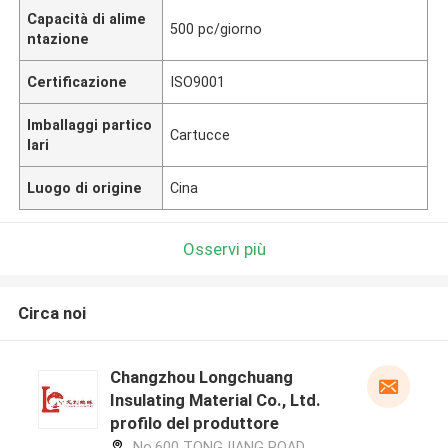
Capacità di alime
500 pc/giorno
ntazione
Certificazione
ISO9001
Imballaggi partico
Cartucce
lari
Luogo di origine
Cina
Osservi più
Circa noi
Changzhou Longchuang
Insulating Material Co., Ltd.
profilo del produttore
No.600 TONGJIANG ROAD,