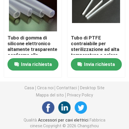
Accessori per cavi termostatici
Kit di eliminazione del contrasto a freddo
Tubo di gomma di
Tubo di PTFE
silicone elettronico
contraiabile per
altamente trasparente
sterilizzazione ad alta
Cappotti termostatici
conforme alla
temperatura a calore
normativa RoHS
Invia richiesta
Invia richiesta
manica di strizzacervelli di calore
Sleeve riduttore di calore della busbar
Casa
Circa noi
Contattaci
Desktop Site
Mappa del sito
Privacy Policy
Collegamento intrecciato in rame
Qualità
Accessori per cavi elettrici
Fabbrica
Manica di identificazione
cinese.Copyright © 2026 Changzhou