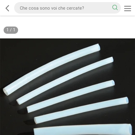
1
/
1