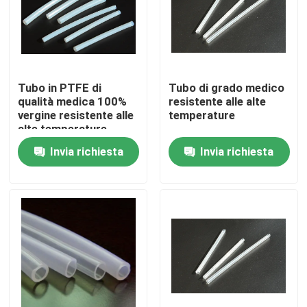
Su di noi
Visita alla fabbrica
Tubo in PTFE di
Tubo di grado medico
qualità medica 100%
resistente alle alte
vergine resistente alle
temperature
Controllo Qualità
alte temperature
Invia richiesta
Invia richiesta
Contattaci
Notizie
Casi
Accessori per cavi elettrici