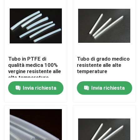
Su di noi
Visita alla fabbrica
Controllo Qualità
Tubo in PTFE di
Tubo di grado medico
qualità medica 100%
resistente alle alte
vergine resistente alle
temperature
Contattaci
alte temperature
Invia richiesta
Invia richiesta
Notizie
Casi
Accessori per cavi elettrici