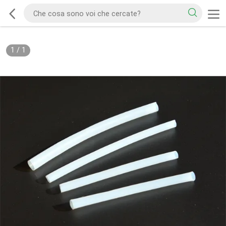
1
/
1