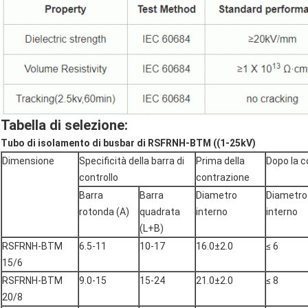
Tabella di selezione:
Tubo di isolamento di busbar di RSFRNH-BTM ((1-25kV)
Dimensione
Specificità della barra di
Prima della
Dopo la c
controllo
contrazione
Barra
Barra
Diametro
Diametro
rotonda (A)
quadrata
interno
interno
(L+B)
RSFRNH-BTM
6.5-11
10-17
16.0±2.0
≤ 6
15/6
RSFRNH-BTM
9.0-15
15-24
21.0±2.0
≤ 8
20/8