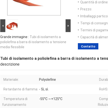
Quantità di ordin
Prezzo:
Imballaggi particol
Tempi di consegn
Termini di pagam
Grande immagine :
Tubi di isolamento a
Capacità di alime
poliolefina a barra di isolamento a tensione
Contatto
media flessibile
Tubi di isolamento a poliolefina a barra di isolamento a tens
descrizione
Materiale:
Polyolefine
Durabi
Retardante di fiamma:
- Sì, sì.
RoHS
Temperatura di
-55°C ∼+125°C
Comp
funzionamento
Riduzi