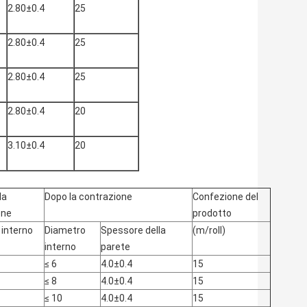
2.80±0.4
25
2.80±0.4
25
2.80±0.4
25
2.80±0.4
20
3.10±0.4
20
la
Dopo la contrazione
Confezione del
one
prodotto
 interno
Diametro
Spessore della
(m/roll)
interno
parete
≤ 6
4.0±0.4
15
≤ 8
4.0±0.4
15
≤ 10
4.0±0.4
15