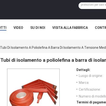
TTI
VIDEO
SU DI NOI
VISITA ALLA FABBRICA
CONTR
Tubi Di Isolamento A Poliolefina A Barra Di Isolamento A Tensione Medi
Tubi di isolamento a poliolefina a barra di isol
Dettagli:
Luogo di origine:
Marca:
Certificazione:
Numero di modell
Termini di pagame