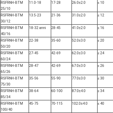
RSFRNH-BTM
11.0-18
17-28
26.0±2.0
≤ 10
25/10
RSFRNH-BTM
13.5-23
21-36
31.0±2.0
≤ 12
30/12
RSFRNH-BTM
18-32 anni
28-45
41.0±2.0
≤ 16
40/16
RSFRNH-BTM
22-38
35-60
52.0±3.0
≤ 20
50/20
RSFRNH-BTM
27-45
42-69
62.0±3.0
≤ 24
60/24
RSFRNH-BTM
28-47
42-69
67.0±3.0
≤ 26
65/26
RSFRNH-BTM
35-56
55-90
77.0±3.0
≤ 30
75/30
RSFRNH-BTM
38-64
60-100
87.0±4.0
≤ 34
85/34
RSFRNH-BTM
45-75
70-115
102.0±4.0
≤ 40
100/40