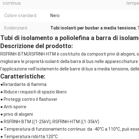
continua:
tempe
Colore standard:
Nero
Evidenziare:
Tubi isolanti per busbar a media tensione
,
Tubi di isolamento a poliolefina a barra di isola
Descrizione del prodotto:
RSFRNH-BTM,RSFRNH-HTM è costituito da composti privi di alogeni, sp
migliorare le proprietà isolanti della barra di bus nelle apparecchiatu
l'applicazione nell'isolamento delle barre di bus a media tensione, delle
Caratteristiche:
●
Retardante di fiamma
● Riduce i requisiti di spazio libero
● Proteggi contro il flashover
● Anti-sporre
● privo di alogeni
● RSFRNH-BTM ((1-25kV); RSFRNH-HTM ((1-35kV)
● Temperatura di funzionamento continuo: da -40°C a 110°C, può esse
● Temperatura ridotta:120°C