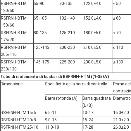
RSFRNH-BTM
55-90
90-135
122.0±4.0
≤ 50
120/50
RSFRNH-BTM
65-105
102-148
152.0±4.0
≤ 60
150/60
RSFRNH-BTM
80-135
125-210
180.0±5.0
≤ 70
175/70
RSFRNH-BTM
125-145
200-230
210.0±5.0
≤ 110
205/110
RSFRNH-BTM
145-175
225-280
230.0±5.0
≤ 130
230/130
Tubo di isolamento di busbar di RSFRNH-HTM ((1-35kV)
Dimensione
Specificità della barra di controllo
Prima del
contrazi
Barra rotonda (A)
Barra quadrata
Diametro
(L+B)
RSFRNH-HTM 15/6
6.5-11
10-17
16.0±2.0
RSFRNH-HTM 20/8
9.0-15
15-24
21.0±2.0
RSFRNH-HTM 25/10
11.0-18
17-28
26.0±2.0