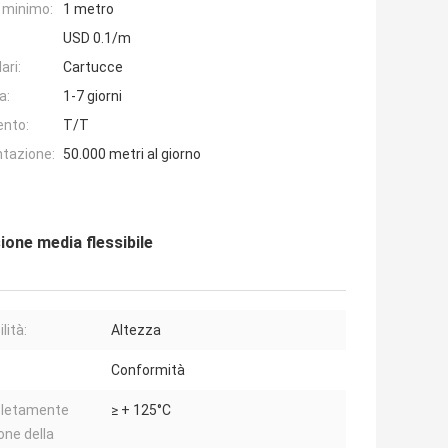
e minimo:
1 metro
USD 0.1/m
ari:
Cartucce
a:
1-7 giorni
ento:
T/T
ntazione:
50.000 metri al giorno
ione media flessibile
lità:
Altezza
:
Conformità
letamente
≥ + 125°C
one della