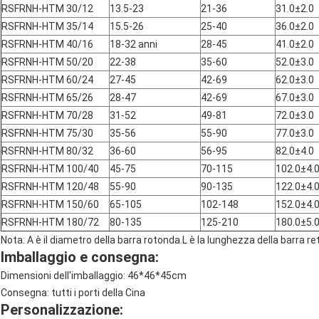
RSFRNH-HTM 30/12
13.5-23
21-36
31.0±2.0
RSFRNH-HTM 35/14
15.5-26
25-40
36.0±2.0
RSFRNH-HTM 40/16
18-32 anni
28-45
41.0±2.0
RSFRNH-HTM 50/20
22-38
35-60
52.0±3.0
RSFRNH-HTM 60/24
27-45
42-69
62.0±3.0
RSFRNH-HTM 65/26
28-47
42-69
67.0±3.0
RSFRNH-HTM 70/28
31-52
49-81
72.0±3.0
RSFRNH-HTM 75/30
35-56
55-90
77.0±3.0
RSFRNH-HTM 80/32
36-60
56-95
82.0±4.0
RSFRNH-HTM 100/40
45-75
70-115
102.0±4.
RSFRNH-HTM 120/48
55-90
90-135
122.0±4.
RSFRNH-HTM 150/60
65-105
102-148
152.0±4.
RSFRNH-HTM 180/72
80-135
125-210
180.0±5.
Nota: A è il diametro della barra rotonda.L è la lunghezza della barra r
Imballaggio e consegna:
Dimensioni dell'imballaggio: 46*46*45cm
Consegna: tutti i porti della Cina
Personalizzazione: