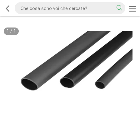
1
/
1