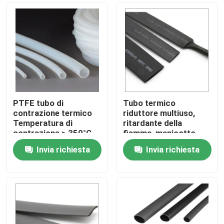
PTFE tubo di
Tubo termico
contrazione termico
riduttore multiuso,
Temperatura di
ritardante della
contrazione > 350°C
fiamma, manicotto
chiaro
isolante
Invia richiesta
Invia richiesta
Casa
Prodotti
Video