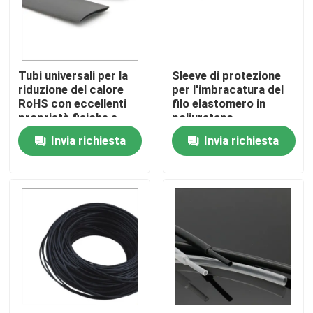
Su di noi
Tubi universali per la
Sleeve di protezione
Visita alla fabbrica
riduzione del calore
per l'imbracatura del
RoHS con eccellenti
filo elastomero in
proprietà fisiche e
poliuretano
Controllo Qualità
meccaniche
termoplastico
Invia richiesta
Invia richiesta
Contattaci
Notizie
Casi
Accessori per cavi elettrici