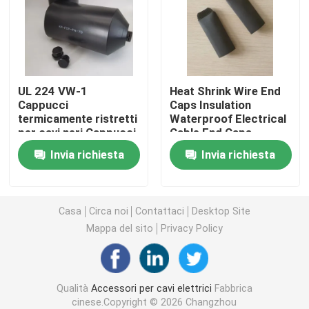
Accessori per cavi termostatici
Kit di eliminazione del contrasto a freddo
UL 224 VW-1
Heat Shrink Wire End
Cappucci
Caps Insulation
termicamente ristretti
Waterproof Electrical
Cappotti termostatici
per cavi neri Cappucci
Cable End Caps
termicamente
Resistance
Invia richiesta
Invia richiesta
resistenti Cappucci
manica di strizzacervelli di calore
termicamente ristretti
per cavi neri
Sleeve riduttore di calore della busbar
Casa
Circa noi
Contattaci
Desktop Site
Mappa del sito
Privacy Policy
Collegamento intrecciato in rame
Qualità
Accessori per cavi elettrici
Fabbrica
Manica di identificazione
cinese.Copyright © 2026 Changzhou