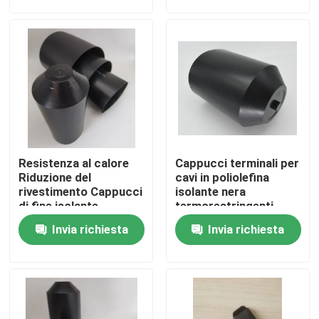
Su di noi
Visita alla fabbrica
Controllo Qualità
Resistenza al calore
Cappucci terminali per
Contattaci
Riduzione del
cavi in poliolefina
rivestimento Cappucci
isolante nera
di fine isolante
termorestringenti
impermeabile
IP67, protezioni per
Notizie
Invia richiesta
Invia richiesta
Cappucci di fine del
cavi elettrici
cavo elettrico
termorestringenti
Protettori di cavo
Casi
elettrico
Accessori per cavi elettrici