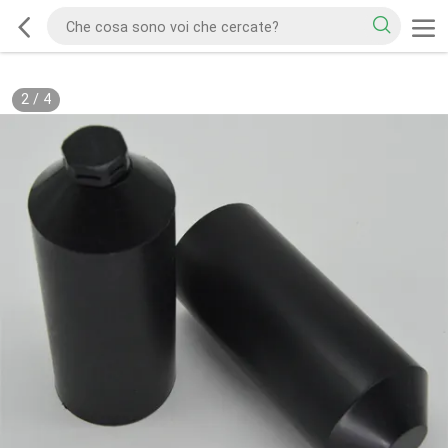
2
/
4