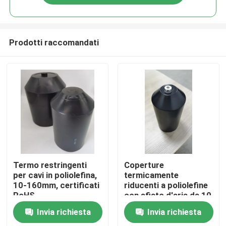
Prodotti raccomandati
Casa
Termo restringenti
Coperture
per cavi in poliolefina,
termicamente
10-160mm, certificati
riducenti a poliolefine
Prodotti
RoHS
con sfiato d'aria da 10
a 160 mm
Invia richiesta
Invia richiesta
Video