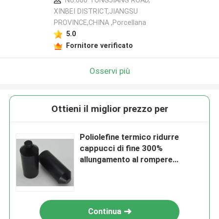
No.600 TONGJIANG ROAD,
XINBEI DISTRICT,JIANGSU
PROVINCE,CHINA ,Porcellana
5.0
Fornitore verificato
Osservi più
Ottieni il miglior prezzo per
Poliolefine termico ridurre
cappucci di fine 300%
allungamento al rompere
termico ridurre cappucci di fine
del cavo
Continua