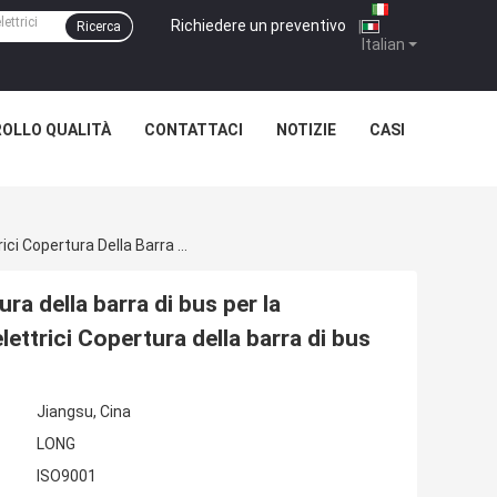
Richiedere un preventivo
|
Ricerca
Italian
OLLO QUALITÀ
CONTATTACI
NOTIZIE
CASI
Copertura Di Protezione Della Scatola Di Copertura Della Barra Di Bus Per La Riduzione Del Calore XLPE Accessoari Per Cavi Elettrici Copertura Della Barra Di Bus
ra della barra di bus per la
ettrici Copertura della barra di bus
Jiangsu, Cina
LONG
ISO9001