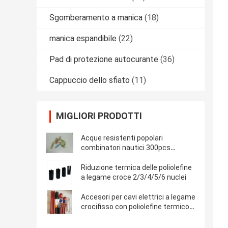
Sgomberamento a manica
(18)
manica espandibile
(22)
Pad di protezione autocurante
(36)
Cappuccio dello sfiato
(11)
MIGLIORI PRODOTTI
Acque resistenti popolari
combinatori nautici 300pcs
saldatore manica filo splices
saldatore sigillo calore restringere
Riduzione termica delle poliolefine
Butt connettore
a legame croce 2/3/4/5/6 nuclei
Accesori per cavi elettrici a legame
crocifisso con poliolefine termico
riduttore resistente al fuoco