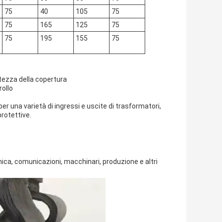
75
40
105
75
75
165
125
75
75
195
155
75
ltezza della copertura
rollo
 per una varietà di ingressi e uscite di trasformatori,
protettive.
nica, comunicazioni, macchinari, produzione e altri