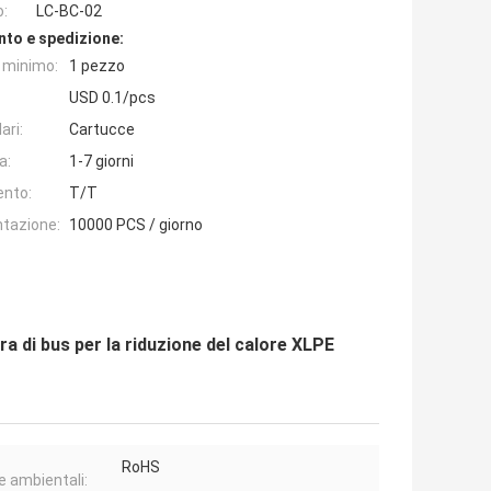
o:
LC-BC-02
nto e spedizione:
e minimo:
1 pezzo
USD 0.1/pcs
ari:
Cartucce
a:
1-7 giorni
ento:
T/T
ntazione:
10000 PCS / giorno
ra di bus per la riduzione del calore XLPE
RoHS
 ambientali: