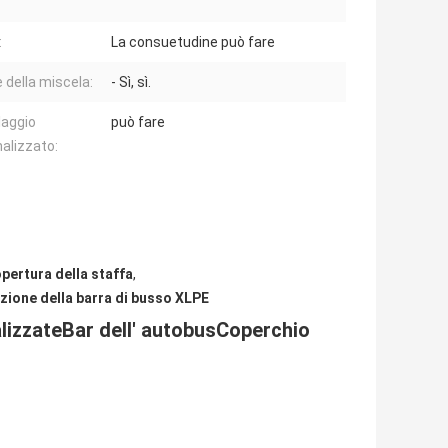
:
La consuetudine può fare
e della miscela:
- Sì, sì.
laggio
può fare
alizzato:
pertura della staffa
,
ezione della barra di busso XLPE
lizzate
Bar dell' autobus
Coperchio