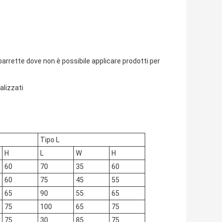
rrette dove non è possibile applicare prodotti per
alizzati
Tipo L
H
L
W
H
60
70
35
60
60
75
45
55
65
90
55
65
75
100
65
75
75
30
85
75