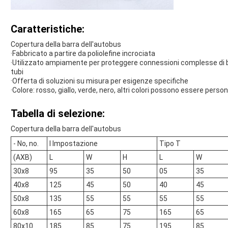
Caratteristiche:
Copertura della barra dell'autobus
·Fabbricato a partire da poliolefine incrociata
·Utilizzato ampiamente per proteggere connessioni complesse di ba
tubi
·Offerta di soluzioni su misura per esigenze specifiche
·Colore: rosso, giallo, verde, nero, altri colori possono essere person
Tabella di selezione:
Copertura della barra dell'autobus
- No, no.
I Impostazione
Tipo T
(AXB)
L
W
H
L
W
30x8
95
35
50
05
35
40x8
125
45
50
40
45
50x8
135
55
55
55
55
60x8
165
65
75
165
65
80x10
185
85
75
195
85