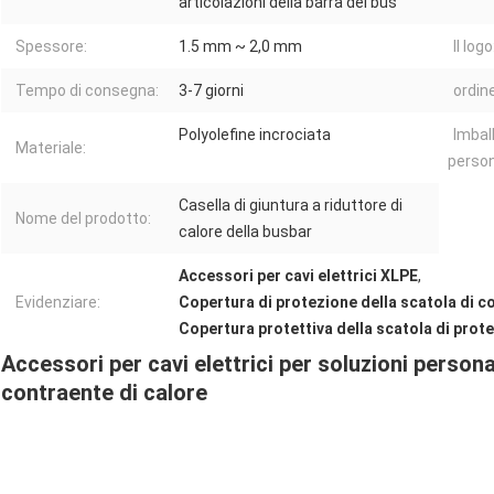
articolazioni della barra del bus
Spessore:
1.5 mm ~ 2,0 mm
Il logo
Tempo di consegna:
3-7 giorni
ordin
Polyolefine incrociata
Imbal
Materiale:
person
Casella di giuntura a riduttore di
Nome del prodotto:
calore della busbar
Accessori per cavi elettrici XLPE
,
Evidenziare:
Copertura di protezione della scatola di co
Copertura protettiva della scatola di prot
Accessori per cavi elettrici per soluzioni persona
contraente di calore