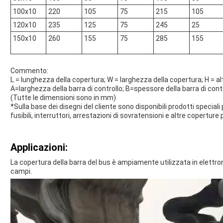
100x10
220
105
75
215
105
120x10
235
125
75
245
25
150x10
260
155
75
285
155
Commento:
L = lunghezza della copertura; W = larghezza della copertura; H = a
A=larghezza della barra di controllo; B=spessore della barra di cont
(Tutte le dimensioni sono in mm)
*Sulla base dei disegni del cliente sono disponibili prodotti speciali
fusibili, interruttori, arrestazioni di sovratensioni e altre coperture 
Applicazioni:
La copertura della barra del bus è ampiamente utilizzata in elettro
campi.