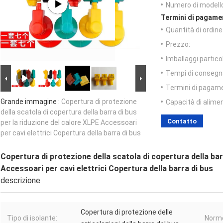
Numero di modell
Termini di pagame
Quantità di ordin
Prezzo:
Imballaggi particol
Tempi di consegn
Termini di pagam
Grande immagine :
Copertura di protezione
Capacità di alime
della scatola di copertura della barra di bus
Contatto
per la riduzione del calore XLPE Accessoari
per cavi elettrici Copertura della barra di bus
Copertura di protezione della scatola di copertura della bar
Accessoari per cavi elettrici Copertura della barra di bus
descrizione
Copertura di protezione delle
Tipo di isolante:
Norme