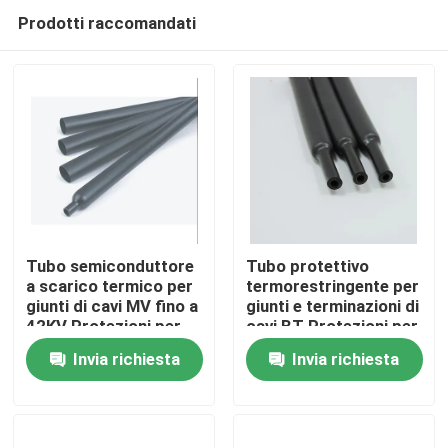
Prodotti raccomandati
Tubo semiconduttore
Tubo protettivo
a scarico termico per
termorestringente per
giunti di cavi MV fino a
giunti e terminazioni di
Casa
42KV Protezioni per
cavi BT Protezioni per
cavi elettrici
cavi elettrici
Invia richiesta
Invia richiesta
Prodotti
Video