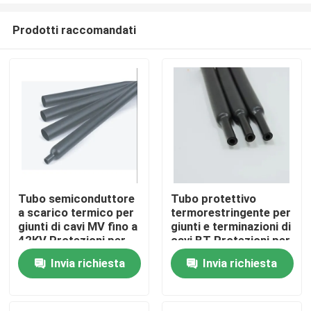
Prodotti raccomandati
Tubo semiconduttore
Tubo protettivo
a scarico termico per
termorestringente per
Casa
giunti di cavi MV fino a
giunti e terminazioni di
42KV Protezioni per
cavi BT Protezioni per
cavi elettrici
cavi elettrici
Invia richiesta
Invia richiesta
Prodotti
Video