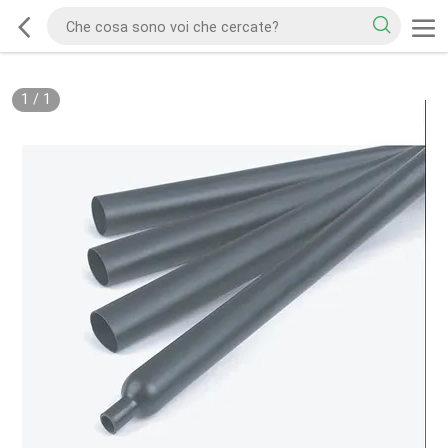
1
/
1