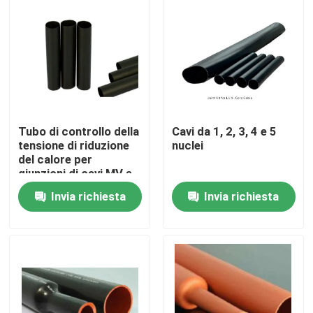
Su di noi
Visita alla fabbrica
Controllo Qualità
Tubo di controllo della
Cavi da 1, 2, 3, 4 e 5
tensione di riduzione
nuclei
del calore per
Contattaci
giunzioni di cavi MV e
temperature
Invia richiesta
Invia richiesta
Protezioni per cavi
elettrici
Notizie
Casi
Accessori per cavi elettrici