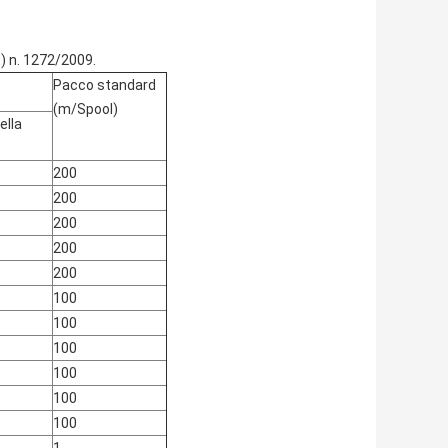
) n. 1272/2009.
Pacco standard
(m/Spool)
ella
200
200
200
200
200
100
100
100
100
100
100