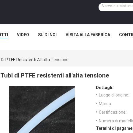
TTI
VIDEO
SU DI NOI
VISITA ALLA FABBRICA
CONTR
 Di PTFE Resistenti All'alta Tensione
Tubi di PTFE resistenti all'alta tensione
Dettagli:
Luogo di origine:
Marca:
Certificazione:
Numero di modell
Termini di pagame