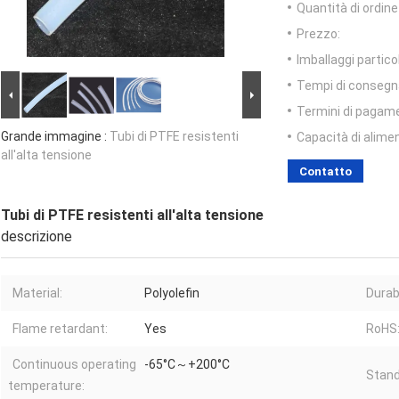
Quantità di ordin
Prezzo:
Imballaggi particol
Tempi di consegn
Termini di pagam
Grande immagine :
Tubi di PTFE resistenti
Capacità di alime
all'alta tensione
Contatto
Tubi di PTFE resistenti all'alta tensione
descrizione
Material:
Polyolefin
Durabi
Flame retardant:
Yes
RoHS
Continuous operating
-65°C～+200°C
Stand
temperature: