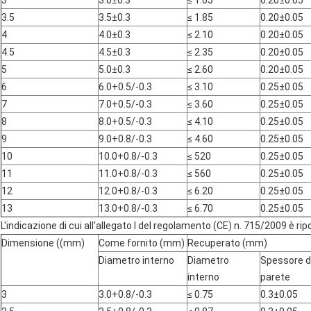
3
3.0±0.3
≤ 1.65
0.20±0.05
3.5
3.5±0.3
≤ 1.85
0.20±0.05
4
4.0±0.3
≤ 2.10
0.20±0.05
4.5
4.5±0.3
≤ 2.35
0.20±0.05
5
5.0±0.3
≤ 2.60
0.20±0.05
6
6.0+0.5/-0.3
≤ 3.10
0.25±0.05
7
7.0+0.5/-0.3
≤ 3.60
0.25±0.05
8
8.0+0.5/-0.3
≤ 4.10
0.25±0.05
9
9.0+0.8/-0.3
≤ 4.60
0.25±0.05
10
10.0+0.8/-0.3
≤ 520
0.25±0.05
11
11.0+0.8/-0.3
≤ 560
0.25±0.05
12
12.0+0.8/-0.3
≤ 6.20
0.25±0.05
13
13.0+0.8/-0.3
≤ 6.70
0.25±0.05
L'indicazione di cui all'allegato I del regolamento (CE) n. 715/2009 è riport
Dimensione ((mm)
Come fornito (mm)
Recuperato (mm)
Diametro interno
Diametro
Spessore d
interno
parete
3
3.0+0.8/-0.3
≤ 0.75
0.3±0.05