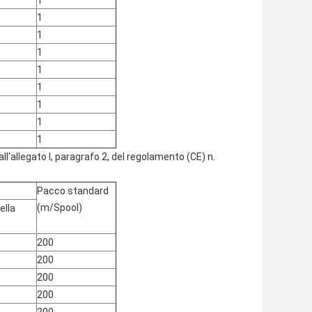
1
1
1
1
1
1
1
1
1
ll'allegato I, paragrafo 2, del regolamento (CE) n.
Pacco standard
(m/Spool)
ella
200
200
200
200