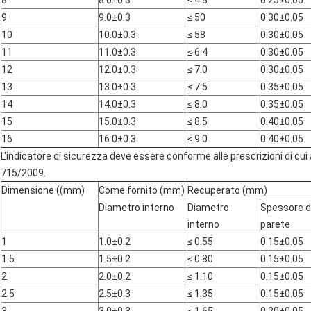
8
8.0±0.3
≤ 4.8
0.25±0.05
9
9.0±0.3
≤ 50
0.30±0.05
10
10.0±0.3
≤ 58
0.30±0.05
11
11.0±0.3
≤ 6.4
0.30±0.05
12
12.0±0.3
≤ 7.0
0.30±0.05
13
13.0±0.3
≤ 7.5
0.35±0.05
14
14.0±0.3
≤ 8.0
0.35±0.05
15
15.0±0.3
≤ 8.5
0.40±0.05
16
16.0±0.3
≤ 9.0
0.40±0.05
L'indicatore di sicurezza deve essere conforme alle prescrizioni di cui a
715/2009.
Dimensione ((mm)
Come fornito (mm)
Recuperato (mm)
Diametro interno
Diametro
Spessore d
interno
parete
1
1.0±0.2
≤ 0.55
0.15±0.05
1.5
1.5±0.2
≤ 0.80
0.15±0.05
2
2.0±0.2
≤ 1.10
0.15±0.05
2.5
2.5±0.3
≤ 1.35
0.15±0.05