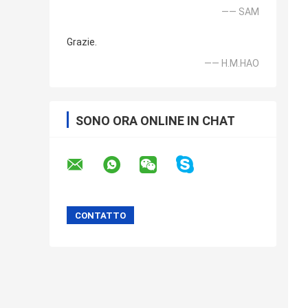
—— SAM
Grazie.
—— H.M.HAO
SONO ORA ONLINE IN CHAT