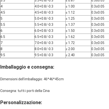
3.5
3.5+0.8/-0.3
≤ 0.87
0.3±0.05
4
4.0+0.8/-0.3
≤ 1.00
0.3±0.05
4.5
4.5+0.8/-0.3
≤ 1.12
0.3±0.05
5
5.0+0.8/-0.3
≤ 1.25
0.3±0.05
5.5
5.5+0.8/-0.3
≤ 1.37
0.3±0.05
6
6.0+0.8/-0.3
≤ 1.50
0.3±0.05
6.5
6.5+0.8/-0.3
≤ 1.62
0.3±0.05
7
7.0+0.8/-0.3
≤ 1.72
0.3±0.05
8
8.0+0.8/-0.3
≤ 2.00
0.3±0.05
9.5
9.5+0.8/-0.3
≤ 2.40
0.3±0.05
Imballaggio e consegna:
Dimensioni dell'imballaggio: 46*46*45cm
Consegna: tutti i porti della Cina
Personalizzazione: