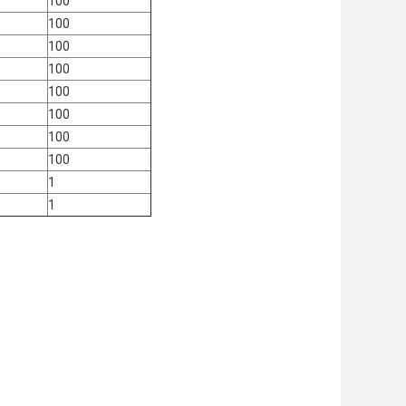
100
100
100
100
100
100
100
100
1
1