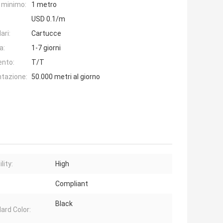
e minimo:
1 metro
USD 0.1/m
ari:
Cartucce
a:
1-7 giorni
ento:
T/T
ntazione:
50.000 metri al giorno
lity:
High
:
Compliant
Black
ard Color: