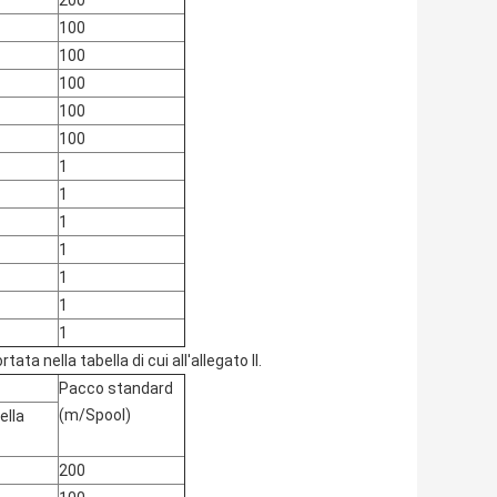
200
100
100
100
100
100
1
1
1
1
1
1
1
ata nella tabella di cui all'allegato II.
Pacco standard
(m/Spool)
ella
200