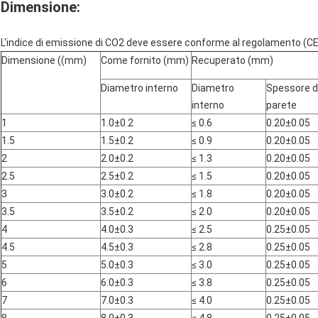
Dimensione:
L'indice di emissione di CO2 deve essere conforme al regolamento (CE
Dimensione ((mm)
Come fornito (mm)
Recuperato (mm)
Diametro interno
Diametro
Spessore d
interno
parete
1
1.0±0.2
≤ 0.6
0.20±0.05
1.5
1.5±0.2
≤ 0.9
0.20±0.05
2
2.0±0.2
≤ 1.3
0.20±0.05
2.5
2.5±0.2
≤ 1.5
0.20±0.05
3
3.0±0.2
≤ 1.8
0.20±0.05
3.5
3.5±0.2
≤ 2.0
0.20±0.05
4
4.0±0.3
≤ 2.5
0.25±0.05
4.5
4.5±0.3
≤ 2.8
0.25±0.05
5
5.0±0.3
≤ 3.0
0.25±0.05
6
6.0±0.3
≤ 3.8
0.25±0.05
7
7.0±0.3
≤ 4.0
0.25±0.05