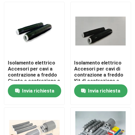
Su di noi
Visita alla fabbrica
Controllo Qualità
Isolamento elettrico
Isolamento elettrico
Accesori per cavi a
Accesori per cavi di
Contattaci
contrazione a freddo
contrazione a freddo
Giunto a contrazione a
Kit di contrazione a
freddo fino a 42 kV
freddo fino a 42 kV Kit
Invia richiesta
Invia richiesta
connettore a
di contrazione a
Notizie
contrazione a freddo
freddo
Protezioni per cavi
elettrici
Casi
Accessori per cavi elettrici