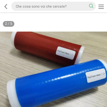
2
/
5