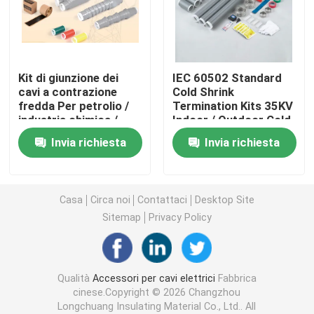
Accessori per cavi termostatici
Kit di giunzione dei
IEC 60502 Standard
Kit di eliminazione del contrasto a freddo
cavi a contrazione
Cold Shrink
fredda Per petrolio /
Termination Kits 35KV
industria chimica /
Indoor / Outdoor Cold
Cappotti termostatici
miniere Kit di
Shrink Splice Kits per
Invia richiesta
Invia richiesta
sigillamento dei cavi a
Cable Kit di
contrazione fredda
sigillamento dei cavi a
manica di strizzacervelli di calore
freddo
Casa
Circa noi
Contattaci
Desktop Site
Sleeve riduttore di calore della busbar
Sitemap
Privacy Policy
Collegamento intrecciato in rame
Qualità
Accessori per cavi elettrici
Fabbrica
cinese.Copyright © 2026 Changzhou
Manica di identificazione
Longchuang Insulating Material Co., Ltd.. All