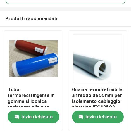
Prodotti raccomandati
Tubo
Guaina termoretraibile
Casa
termorestringente in
a freddo da 55mm per
gomma siliconica
isolamento cablaggio
resistente alle alte
elettrico IEC60502
Prodotti
temperature 35kV
Invia richiesta
Invia richiesta
Video