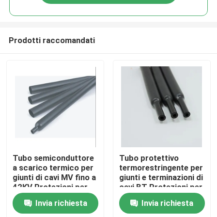
Prodotti raccomandati
Casa
Tubo semiconduttore
Tubo protettivo
a scarico termico per
termorestringente per
giunti di cavi MV fino a
giunti e terminazioni di
Prodotti
42KV Protezioni per
cavi BT Protezioni per
cavi elettrici
cavi elettrici
Invia richiesta
Invia richiesta
Video