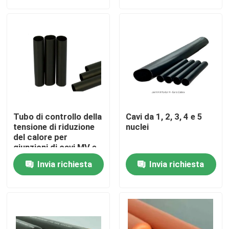
Su di noi
Visita alla fabbrica
Controllo Qualità
Tubo di controllo della
Cavi da 1, 2, 3, 4 e 5
Contattaci
tensione di riduzione
nuclei
del calore per
giunzioni di cavi MV e
temperature
Notizie
Invia richiesta
Invia richiesta
Protezioni per cavi
elettrici
Casi
Accessori per cavi elettrici