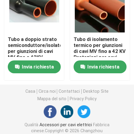
Accessori per cavi termostatici
Kit di eliminazione del contrasto a freddo
Tubo a doppio strato
Tubo di isolamento
semiconduttore/isolatore
termico per giunzioni
per giunzioni di cavi
di cavi MV fino a 42 KV
Cappotti termostatici
MV fino a 42KV
Protezioni per cavi
Protezioni per cavi
elettrici
Invia richiesta
Invia richiesta
elettrici
manica di strizzacervelli di calore
Sleeve riduttore di calore della busbar
Casa
Circa noi
Contattaci
Desktop Site
Mappa del sito
Privacy Policy
Collegamento intrecciato in rame
Qualità
Accessori per cavi elettrici
Fabbrica
Manica di identificazione
cinese.Copyright © 2026 Changzhou