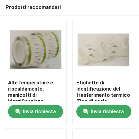
Prodotti raccomandati
Alte temperature e
Etichette di
riscaldamento,
identificazione del
manicotti di
trasferimento termico
Casa
identificazione
Tipo di scala
riduttibili, rapporto di
Invia richiesta
Invia richiesta
riduzione 2:1, tubi di
Prodotti
identificazione ridotti
dal calore
Video