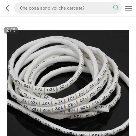
2
/
5